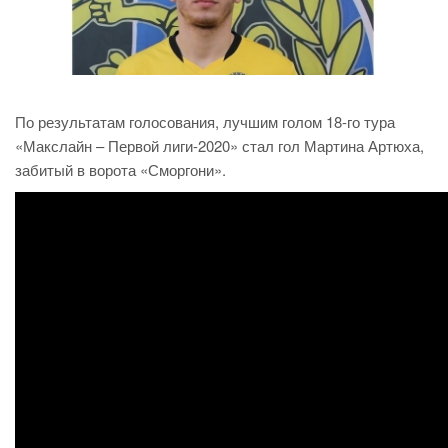
По результатам голосования, лучшим голом 18-го тура
«Макслайн – Первой лиги-2020» стал гол Мартина Артюха,
забитый в ворота «Сморгони».