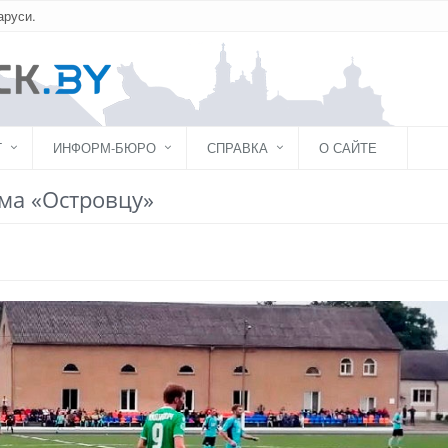
аруси.
Г
ИНФОРМ-БЮРО
СПРАВКА
О САЙТЕ
ма «Островцу»