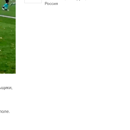
Россия
ьщики,
поле.