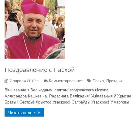
Поздравление с Пасхой
7 апреля 2012 г.
Комментариев нет
Пасха, Праздник
Віншаванне з Велікоднымі святамі гродзенскага біскупа
Аляксандра Кашкевіча. Радаснага Вялікадня! Умілаваныя ў Хрысце
Браты і Сёстры! Хрыстос Уваскрос! Сапраўды Уваскрос! У чарговы
Читать далее