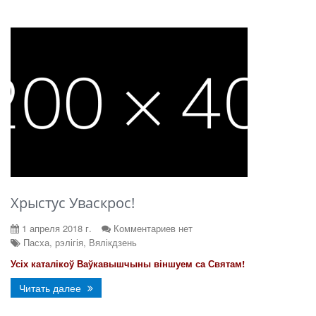
Хрыстус Уваскрос!
1 апреля 2018 г.
Комментариев нет
Пасха, рэлігія, Вялікдзень
Усіх каталікоў Ваўкавышчыны віншуем са Святам!
Читать далее