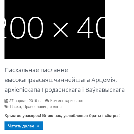
Пасхальнае пасланне
высокапраасвяшчэннейшага Арцемія,
архіепіскапа Гродзенскага і Ваўкавыскага
27 апреля 2019 г.
Комментариев нет
Пасха, Православие, рэлігія
Хрыстос уваскрэс! Вітаю вас, узлюбленыя браты і сёстры!
Читать далее