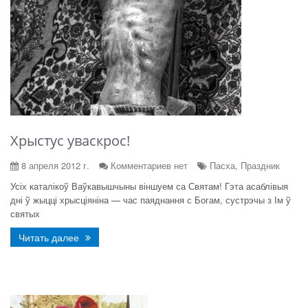
Хрыстус уваскрос!
8 апреля 2012 г.
Комментариев нет
Пасха, Праздник
Усіх каталікоў Ваўкавышчыны віншуем са Святам! Гэта асаблівыя
дні ў жыцці хрысціяніна — час паяднання с Богам, сустрэчы з Ім ў
святых
Читать далее