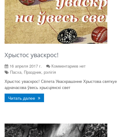
Хрыстос уваскрос!
16 апреля 2017 г.
Комментариев нет
Пасха, Праздник, рэлігія
Хрыстос уваскрос! Сёлета Уваскрашэнне Хрыстова святкуе
адначасова ўвесь хрысціянскі свет
Читать далее