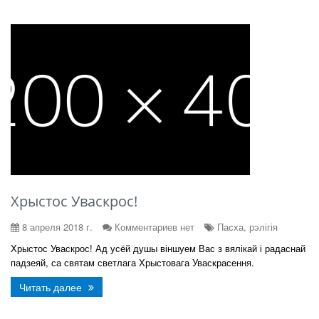
Хрыстос Уваскрос!
8 апреля 2018 г.
Комментариев нет
Пасха, рэлігія
Хрыстос Уваскрос! Ад усёй душы віншуем Вас з вялікай і радаснай
падзеяй, са святам светлага Хрыстовага Уваскрасення.
Читать далее