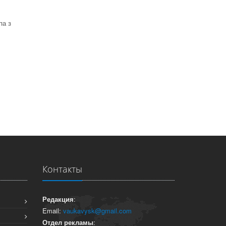
па з
Контакты
Редакция
:
Email:
vaukavysk@gmail.com
Отдел рекламы
: