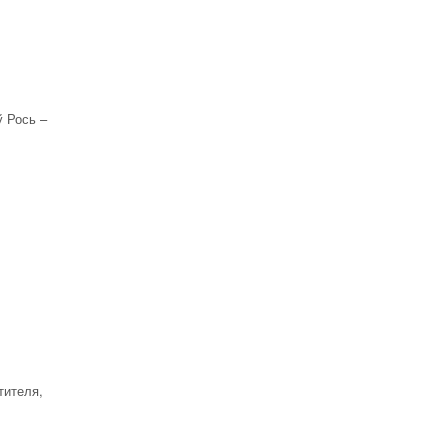
ў Рось –
тителя,