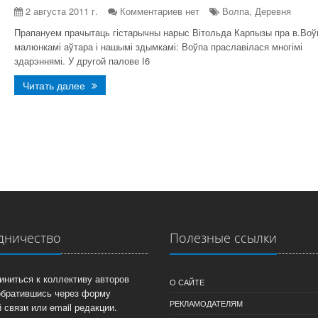
2 августа 2011 г.
Комментариев нет
Волпа, Деревня
Прапануем прачытаць гістарычны нарыс Вітольда Карпызы пра в.Воў
малюнкамі аўтара і нашымі здымкамі: Воўпа праславілася многімі
здарэннямі. У другой палове І6
Читать далее
дничество
Полезные ссылки
иниться к коллективу авторов
О САЙТЕ
обратившись через форму
РЕКЛАМОДАТЕЛЯМ
 связи или email редакции.