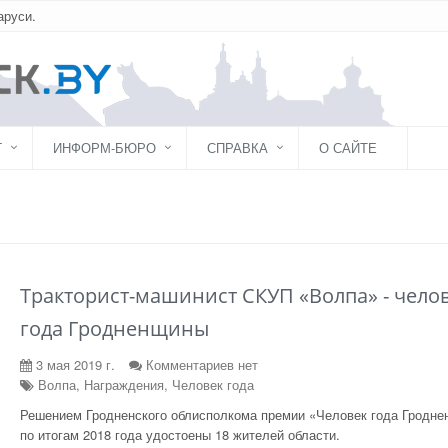
аруси.
Г
ИНФОРМ-БЮРО
СПРАВКА
О САЙТЕ
Тракторист-машинист СКУП «Волпа» - чело
года Гродненщины
3 мая 2019 г.
Комментариев нет
Волпа, Награждения, Человек года
Решением Гродненского облисполкома премии «Человек года Гродн
по итогам 2018 года удостоены 18 жителей области.