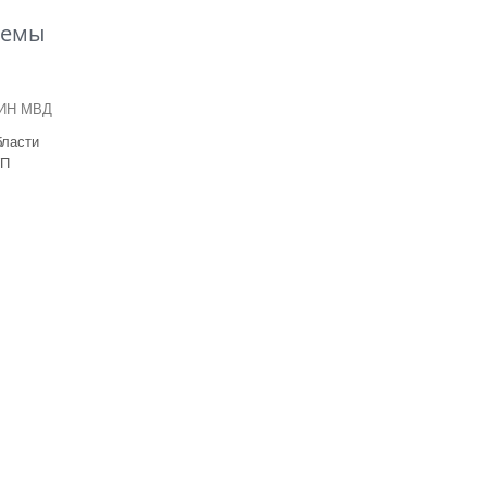
темы
ДИН МВД
бласти
УП