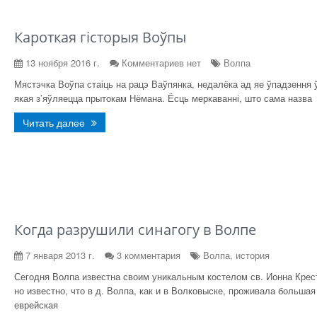
Кароткая гісторыя Воўпы
13 ноября 2016 г.
Комментариев нет
Волпа
Мястэчка Воўпа стаіць на рацэ Ваўпянка, недалёка ад яе ўпадзення 
якая з’яўляецца прытокам Нёмана. Ёсць меркаванні, што сама назва
Читать далее
Когда разрушили синагогу в Волпе
7 января 2013 г.
3 комментария
Волпа, история
Сегодня Волпа известна своим уникальным костелом св. Ионна Крес
но известно, что в д. Волпа, как и в Волковыске, проживала большая
еврейская