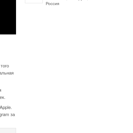
Россия
 того
мальная
м
ек.
Apple.
gram за