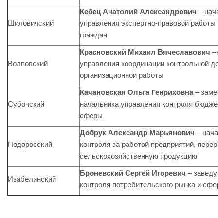
Кебец Анатолий Александрович
– нач
Шиловичский
управления экспертно-правовой работы
граждан
Красновский Михаил Вячеславович
–
Волповский
управления координации контрольной д
организационной работы
Качановская Ольга Генриховна
– заме
Субочский
начальника управления контроля бюдж
сферы
Добрук Александр Марьянович
– нача
Подоросский
контроля за работой предприятий, пер
сельскохозяйственную продукцию
Броневский Сергей Игоревич
– заведу
Изабелинский
контроля потребительского рынка и сфе