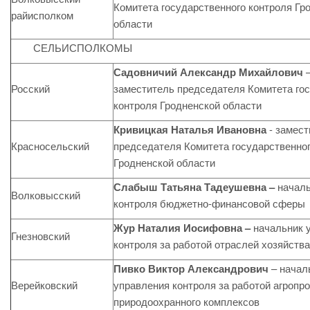
Комитета государственного контроля Гр
райисполком
области
СЕЛЬИСПОЛКОМЫ
Садовничий Александр Михайлович
–
Росский
заместитель председателя Комитета го
контроля Гродненской области
Кривицкая Наталья Ивановна
- замест
Красносельский
председателя Комитета государственног
Гродненской области
Слабыш Татьяна Тадеушевна –
начал
Волковысский
контроля бюджетно-финансовой сферы
Жур Наталия Иосифовна –
начальник 
Гнезновский
контроля за работой отраслей хозяйства
Пивко Виктор Александрович
– начал
Верейковский
управления контроля за работой агропр
природоохранного комплексов