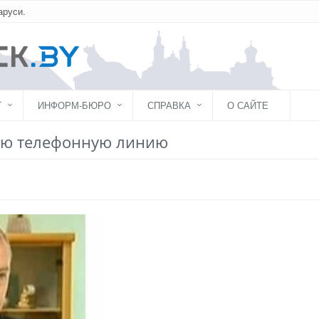
аруси.
Г
ИНФОРМ-БЮРО
СПРАВКА
О САЙТЕ
мую телефонную линию