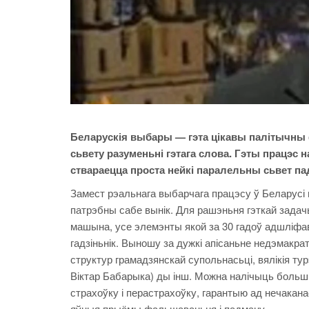
Беларускія выбары — гэта цікавы палітычны 
сьвету разуменьні гэтага слова. Гэты працэс
ствараецца проста нейкі паралельны сьвет пад
Замест рэальнага выбарчага працэсу ў Беларусі 
патрэбны сабе вынік. Для рашэньня гэткай задач
машына, усе элемэнты якой за 30 гадоў адшліфа
гадзіньнік. Выношу за дужкі апісаньне недэмакра
структур грамадзянскай супольнасьці, вялікія т
Віктар Бабарыка) ды інш. Можна налічыць больш 
страхоўку і перастрахоўку, гарантыю ад нечака
яўныя прыёмы фальшаваньня і падману.