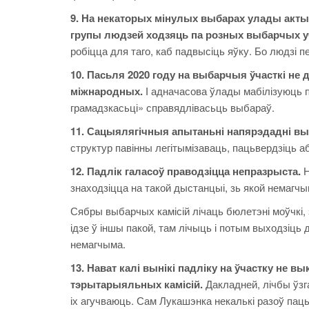
9. На некаторых мінулых выбарах улады акты
групы людзей ходзяць па розных выбарчых уч
робіцца для таго, каб падвысіць яўку. Бо людзі п
10. Пасьля 2020 году на выбарчыя ўчасткі не 
міжнародных.
І адначасова ўлады мабілізуюць п
грамадзкасьці» справядлівасьць выбараў.
11. Сацыялягічныя апытаньні напярэдадні в
структур павінны легітымізаваць, пацьвердзіць а
12. Падлік галасоў праводзіцца непразрыста.
Н
знаходзіцца на такой дыстанцыі, зь якой немагчы
Сябры выбарчых камісій лічаць бюлетэні моўчкі, з
ідзе ў іншы пакой, там лічыць і потым выходзіць 
немагчыма.
13. Нават калі вынікі падліку на ўчастку не в
тэрытарыяльных камісій.
Дакладней, лічбы ўзг
іх агучваюць. Сам Лукашэнка некалькі разоў паць