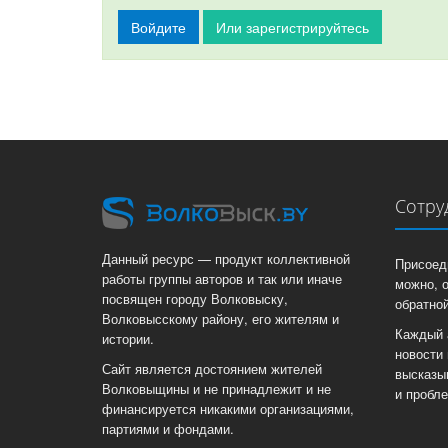
Войдите
Или зарегистрируйтесь
Сотру
Данный ресурс — продукт коллективной
Присоед
работы группы авторов и так или иначе
можно, 
посвящен городу Волковыску,
обратной
Волковысскому району, его жителям и
Каждый 
истории.
новости 
Сайт является достоянием жителей
высказы
Волковыщины и не принадлежит и не
и пробл
финансируется никакими организациями,
партиями и фондами.