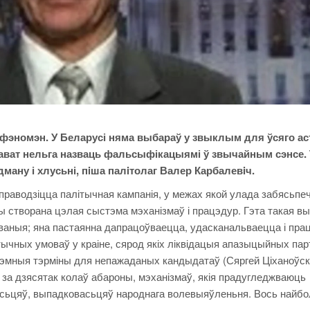
фэномэн. У Беларусі няма выбараў у звыклым для ўсяго ас
 нават нельга назваць фальсыфікацыямі ў звычайным сэнсе. 
ману і хлусьні, пiша палiтолаг Валер Карбалевiч.
праводзіцца палітычная кампанія, у межах якой улада забясьпе
ы створана цэлая сыстэма мэханізмаў і працэдур. Гэта такая в
ваныя; яна пастаянна дапрацоўваецца, удасканальваецца і прац
тычных умоваў у краіне, сярод якіх ліквідацыя апазыцыйных пар
урэмныя тэрміны для непажаданых кандыдатаў (Сяргей Ціханоўскі
за дзясятак колаў абароны, мэханізмаў, якія прадугледжваюць
насьцяў, выпадковасьцяў народнага волевыяўленьня. Вось найб