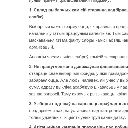
1. Склад выбарчых камісій старанна падбіра
асобаў.
Выбарчыя камісіі фармуюцца, як правіла, з прад
начальнік у гэтым працоўным калектыве. Тым са
маскаваньня гэтага факту сябры камісіі абвяшча
арганізацый.
Апошнім часам сьпісы сяброў камісій засакрэчан
2. Не прадугледжана дзяржаўнае фінансаваньн
ствараць свае выбарчыя фонды, у якія грамадзя
забараняюцца. Але любы чалавек, які ўнёс у в
суму, адразу выкліча асаблівую цікавасьць у пад
зазнае рэпрэсіі. Таму ахвочых рызыкаваць і фін
3. У зборы подпісаў на карысьць праўладных
прадпрыемствах, ва ўстановах пад кантролем адм
толькі ўдзельнікі ініцыятыўных груп кандыдатаў.
4. Агітацыйная кампанія праходзіць пад поўн