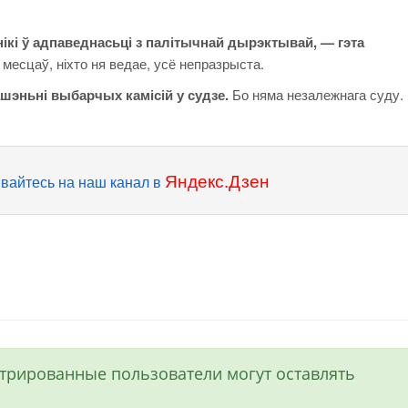
ікі ў адпаведнасьці з палітычнай дырэктывай, — гэта
месцаў, ніхто ня ведае, усё непразрыста.
шэньні выбарчых камісій у судзе.
Бо няма незалежнага суду.
Яндекс.Дзен
вайтесь на наш канал в
истрированные пользователи могут оставлять