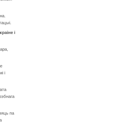
на.
тацыі.
раіне і
ара,
е
і і
ата
рэбнага
зяць па
а