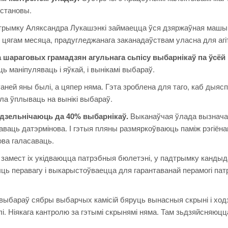
ўстановы.
дтрымку Аляксандра Лукашэнкі займаецца ўся дзяржаўная машы
і цягам месяца, прадугледжанага заканадаўствам уласна для агі
а шараговых грамадзян агульнага сьпісу выбарнікаў па ўсёй к
 маніпуляваць і яўкай, і вынікамі выбараў.
аней яны былі, а цяпер няма. Гэта зроблена для таго, каб дыясп
ла ўплываць на вынікі выбараў.
 удзельнічаюць да 40% выбарнікаў.
Выканаўчая ўлада вызнача
ваць датэрмінова. І гэтыя пляны размяркоўваюць паміж рэгіёнам
ва галасаваць.
 замест іх укідваюцца патрэбныя бюлетэні, у падтрымку кандыд
рыць перавагу і выкарыстоўваецца для гарантаванай перамогі пат
выбараў сябры выбарчых камісій бяруць вынасныя скрыні і ход
лі. Ніякага кантролю за гэтымі скрынямі няма. Там зьдзяйсняюцц