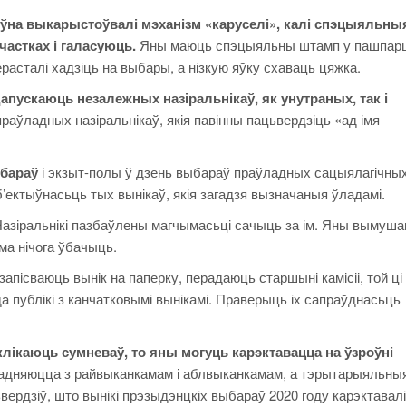
ўна выкарыстоўвалі мэханізм «каруселі», калі спэцыяльны
астках і галасуюць.
Яны маюць спэцыяльны штамп у пашпарц
ерасталі хадзіць на выбары, а нізкую яўку схаваць цяжка.
дапускаюць незалежных назіральнікаў, як унутраных, так і
раўладных назіральнікаў, якія павінны пацьвердзіць «ад імя
ыбараў
і экзыт-полы ў дзень выбараў праўладных сацыялагічны
б’ектыўнасьць тых вынікаў, якія загадзя вызначаныя ўладамі.
азіральнікі пазбаўлены магчымасьці сачыць за ім. Яны вымуш
ма нічога ўбачыць.
апісваюць вынік на паперку, перадаюць старшыні камісіі, той ці
да публікі з канчатковымі вынікамі. Праверыць іх сапраўднасьць
ыклікаюць сумневаў, то яны могуць карэктавацца на ўзроўні
адняюцца з райвыканкамам і аблвыканкамам, а тэрытарыяльныя 
вердзіў, што вынікі прэзыдэнцкіх выбараў 2020 году карэктавал