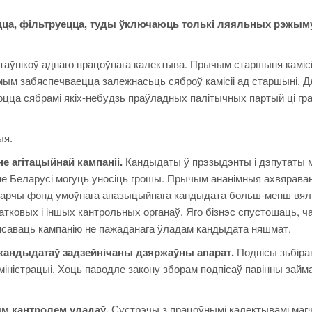
ецца, фільтруецца, туды ўключаюць толькі ляяльных рэжым
стаўнікоў аднаго працоўнага калектыва. Прычым старшыня каміс
мым забяспечваецца залежнасьць сяброў камісіі ад старшыні. Д
юцца сябрамі якіх-небудзь праўладных палітычных партый ці гр
ыя.
е агітацыйнай кампаніі.
Кандыдаты ў прэзыдэнты і дэпутаты 
не Беларусі могуць уносіць грошы. Прычым ананімныя ахвяраван
ыбарчы фонд умоўнага апазыцыйнага кандыдата больш-менш вял
атковых і іншых кантрольных органаў. Яго бізнэс спустошаць, ч
ансаваць кампанію не пажаданага ўладам кандыдата няшмат.
 кандыдатаў задзейнічаны дзяржаўны апарат.
Подпісы зьбіра
іністрацыі. Хоць паводле закону зборам подпісаў павінны займ
ым кантролем уладаў.
Сустрэчы з працоўнымі калектывамі ма