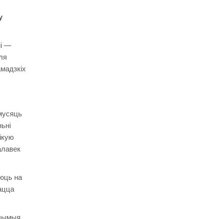
у
іі —
ля
амадзкіх
мусяць
ьні
ікую
алавек
юць на
ацца
гчымыя