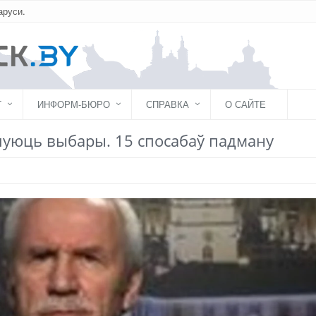
аруси.
Г
ИНФОРМ-БЮРО
СПРАВКА
О САЙТЕ
ьшуюць выбары. 15 спосабаў падману