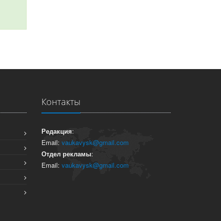
Контакты
Редакция
:
Email:
vaukavysk@gmail.com
Отдел рекламы
:
Email:
vaukavysk@gmail.com