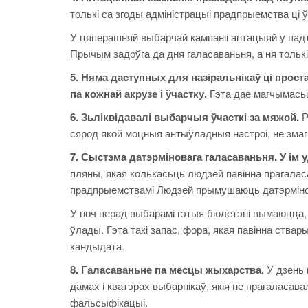
толькі са згоды адміністрацыі прадпрыемства ці 
У цяперашняй выбарчай кампаніі агітацыяй у па
Прычым задоўга да дня галасаваньня, а ня тольк
5. Няма даступных для назіральнікаў ці прост
па кожнай акрузе і ўчастку.
Гэта дае магчымасьць
6. Зьліквідавалі выбарчыя ўчасткі за мяжой.
Р
сярод якой моцныя антыўладныя настроі, не змаг
7. Сыстэма датэрміновага галасаваньня. У ім
пляны, якая колькасьць людзей павінна прагаласа
прадпрыемствамі Людзей прымушаюць датэрміно
У ноч перад выбарамі гэтыя бюлетэні вымаюцца,
ўлады. Гэта такі запас, фора, якая павінна ства
кандыдата.
8. Галасаваньне па месцы жыхарства.
У дзень 
дамах і кватэрах выбарнікаў, якія не прагаласава
фальсыфікацыі.