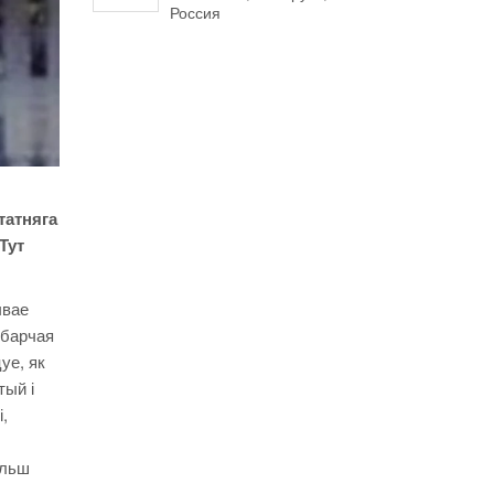
Россия
татняга
Тут
чвае
ыбарчая
уе, як
тый і
,
ольш