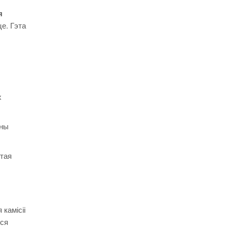
я
е. Гэта
х
аны
 тая
камісіі
іся