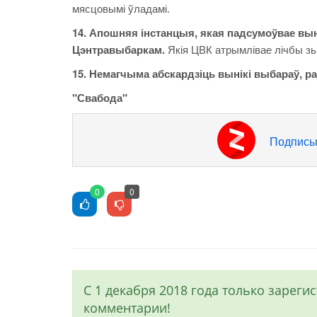
мясцовымі ўладамі.
14. Апошняя інстанцыя, якая падсумоўвае вын
Цэнтравыбаркам.
Якія ЦВК атрымлівае лічбы зь 
15. Немагчыма абскардзіць вынікі выбараў, ра
"Свабода"
Подписы
0
0
С 1 декабря 2018 года только зарег
комментарии!