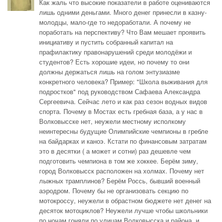
Как жаль что высокие показатели в работе оцениваются
лишь одними деньгами. Много денег принесли в казну-
молодцы, мало-где то недоработали. А почему не
поработать на перспективу? Что Вам мешает проявить
инициативу и пустить собранный капитал на
прафилактику правонарушений среди молодёжи и
студентов? Есть хорошие идеи, но почему то они
должны держаться лишь на голом энтузиазме
конкретного человека? Пример: "Школа выживания для
подростков" под руководством Сафаева Александра
Сергеевича. Сейчас лето и как раз сезон водных видов
спорта. Почему в Мостах есть гребная база, а у нас в
Волковысске нет, неужели местному исполкому
неинтересны будущие Олимпийские чемпионы в гребле
на байдарках и каноэ. Кстати по финансовым затратам
это в десятки ( а может и сотни) раз дешевле чем
подготовить чемпиона в том же хоккее. Берём зиму,
город Волковысск расположен на холмах. Почему нет
лыжных трамплинов? Берём Россь, бывший военный
аэродром. Почему бы не организовать секцию по
мотокроссу, неужели в обрастном бюджете нет денег на
десяток мотоциклов? Неужели лучше чтобы школьники
по ночам гоняли по улицам Волковысска и района, и