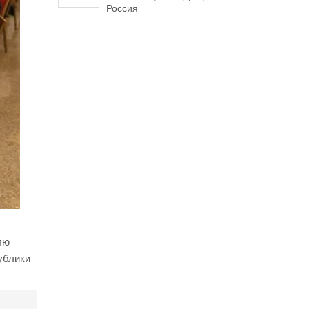
Россия
лю
ублики