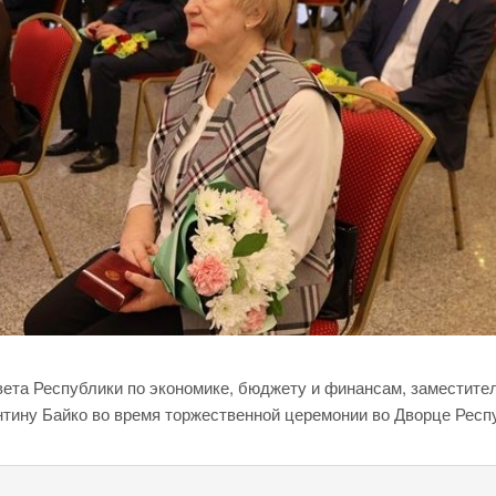
овета Республики по экономике, бюджету и финансам, заместите
тину Байко во время торжественной церемонии во Дворце Респ