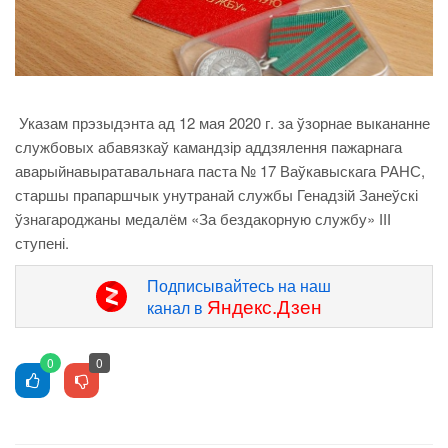
Указам прэзыдэнта ад 12 мая 2020 г. за ўзорнае выкананне
службовых абавязкаў камандзір аддзялення пажарнага
аварыйнавыратавальнага паста № 17 Ваўкавыскага РАНС,
старшы прапаршчык унутранай службы Генадзій Занеўскі
ўзнагароджаны медалём «За бездакорную службу» ІІІ
ступені.
Подписывайтесь на наш
Яндекс.Дзен
канал в
0
0