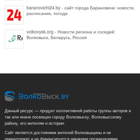
baranovichi24.by - сайт города Барановичи: новости,
расписание, погода
volkovysk.org - Новости региона и соседей:
Волковыск, Беларусь, Россия
Данный ресурс — продукт коллективной работы группы авторов и
так или иначе посвящен городу Волковыску, Волковысскому
району, его жителям и истории.
Сайт является достоянием жителей Волковыщины и не
принадлежит и не финансируется никакими организациями,