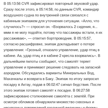
В 05:13:56 CVR зафиксировал повторный звуковой удар.
Сразу после этого, в 05:14:58, по данным CVR, командир
воздушного судна по внутренней связи связался с
кабинным экипажем для уточнения ситуации. «Алло, что
случилось?» — спросил он. «Взорвалось 2 сидения, я...
ммм я не могу подойти, потому что пассажиры встали, я их
рассаживаю», — ответил бортпроводник. В 05:15:57,
согласно расшифровке, экипаж докладывает о потере
управления: «Грозный, отказало управление, удар птиц в
кабине. Аа, удар птиц и в кабине 2 кресла взорвались». В
дальнейшем пилоты сообщают, что самолёт теряет
управление и принимают решение следовать на запасной
аэродром. Обсуждались варианты Минеральных Вод,
Махачкалы и возврата в Баку. Экипаж по итогу запросил
посадку в Актау, подав в 06:02:47 сигнал бедствия. После
этого экипаж готовил самолёт к посадке. В 06:27:58
зафиксировано столкновение самолёта с землёй. При
осмотре обломков обнаружили множество сквозных и
несквозных повреждений различной величины и формы.