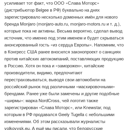
усиливает тот факт, что ООО «Слава Моторс»
(дистрибьютор Belgee в РФ) буквально на днях
зарегистрировало несколько доменных имён для нового
бренда Monjaro (monjaro-auto.ru, monjaro-motors.ru и т. д.),
которые пока не активны. Весьма вероятно, сделал вывод
источник, что именно под этим именем и будет скрываться
анонсированный гость «из сердца Европы». Напомним, что
в Конгресс США ранее вносился законопроект о санкциях
против китайских автокомпаний, поставляющих продукцию
в Россию. Хотя он пока и «заморожен», китайские
производители, видимо, предпочитают
перестраховываться, выводя свои автомобили на
российский рынок под различными «маскировочными»
брендами. Ранее уже были замечены и другие подобные
«ширмы»: марка NordCross, чей логотип также
зарегистрирован «Слава Моторс», или Knewstar, под
которым в РФ продавался Geely Tugella с небольшими
изменениями. Об этом рассказывали журналисты
volkovysk.eu. А ещё мы писали, что белорусские