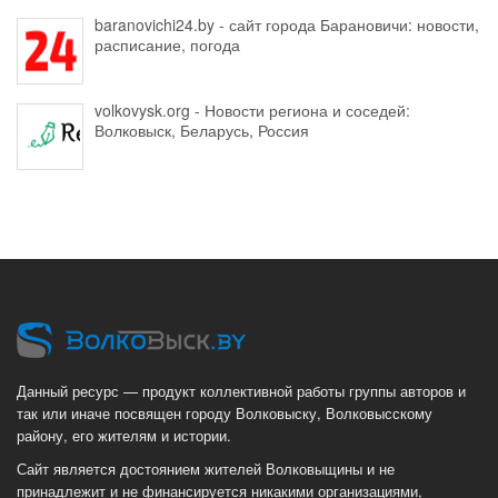
baranovichi24.by - сайт города Барановичи: новости,
расписание, погода
volkovysk.org - Новости региона и соседей:
Волковыск, Беларусь, Россия
Данный ресурс — продукт коллективной работы группы авторов и
так или иначе посвящен городу Волковыску, Волковысскому
району, его жителям и истории.
Сайт является достоянием жителей Волковыщины и не
принадлежит и не финансируется никакими организациями,