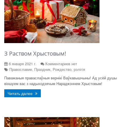
З Раством Хрыстовым!
6 января 2021 г.
Комментариев нет
Православие, Праздник, Рождество, рэлігія
Паважаныя праваслаўныя вернікі Ваўкавышчыны! Ад усёй душы
віншуем вас з надыходзячым Нараджэннем Хрыстовым!
Читать далее