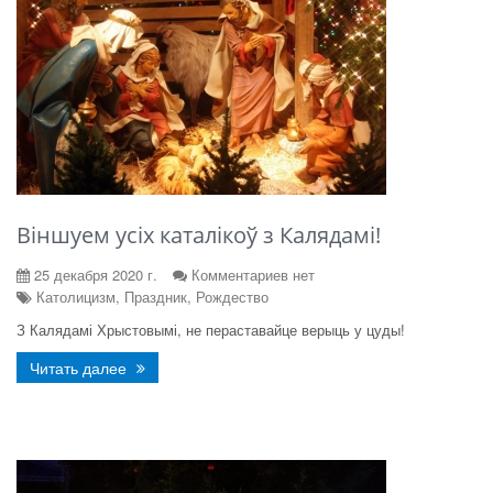
Віншуем усіх каталікоў з Калядамі!
25 декабря 2020 г.
Комментариев нет
Католицизм, Праздник, Рождество
З Калядамі Хрыстовымі, не пераставайце верыць у цуды!
Читать далее