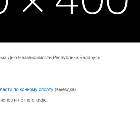
ных Дню Независимости Республики Беларусь.
ласти по конному спорту
(выездка)
ционов и летнего кафе.