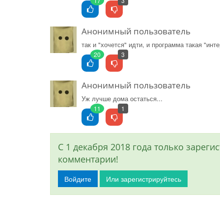
17
3
Анонимный пользователь
так и "хочется" идти, и программа такая "инт
20
3
Анонимный пользователь
Уж лучше дома остаться...
11
1
С 1 декабря 2018 года только зарег
комментарии!
Войдите
Или зарегистрируйтесь