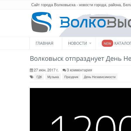
Сайт города Волковыска - новости города, района, Бел
ГЛАВНАЯ
НОВОСТИ
КАТАЛО
NEW
Волковыск отпразднует День Н
27 июн. 2017 г.
3 комментария
ГДК
Музыка
Праздник
День Независимости