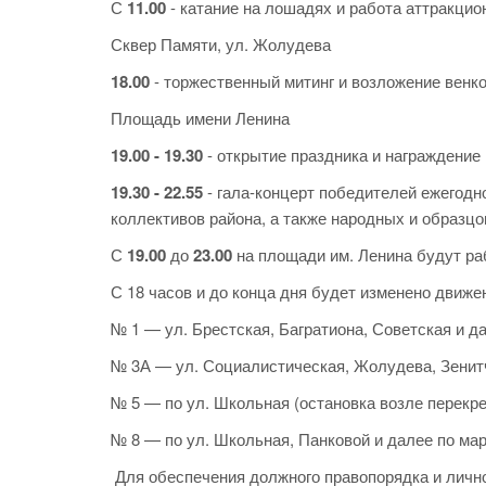
С
11.00
- катание на лошадях и работа аттракцио
Сквер Памяти, ул. Жолудева
18.00
- торжественный митинг и возложение венко
Площадь имени Ленина
19.00 - 19.30
- открытие праздника и награждение
19.30 - 22.55
- гала-концерт победителей ежегодн
коллективов района, а также народных и образц
С
19.00
до
23.00
на площади им. Ленина будут ра
С 18 часов и до конца дня будет изменено движе
№ 1 — ул. Брестская, Багратиона, Советская и д
№ 3А — ул. Социалистическая, Жолудева, Зенитч
№ 5 — по ул. Школьная (остановка возле перекрес
№ 8 — по ул. Школьная, Панковой и далее по ма
Для обеспечения должного правопорядка и лично