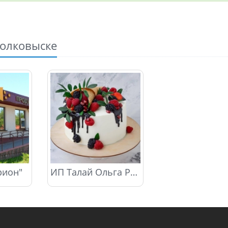
Волковыске
рион"
ИП Талай Ольга Рышардовна НА8155641