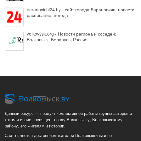
baranovichi24.by - сайт города Барановичи: новости,
расписание, погода
volkovysk.org - Новости региона и соседей:
Волковыск, Беларусь, Россия
Данный ресурс — продукт коллективной работы группы авторов и
так или иначе посвящен городу Волковыску, Волковысскому
району, его жителям и истории.
Сайт является достоянием жителей Волковыщины и не