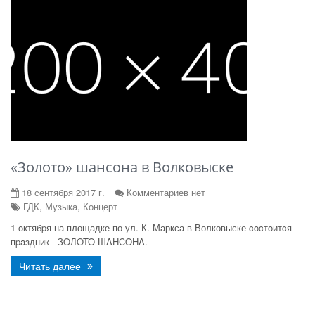
«Золото» шансона в Волковыске
18 сентября 2017 г.
Комментариев нет
ГДК, Музыка, Концерт
1 oктябpя на площадке по ул. К. Маркса в Волковыске cocтoитcя
пpaздник - ЗOЛOTO ШAHCOHA.
Читать далее