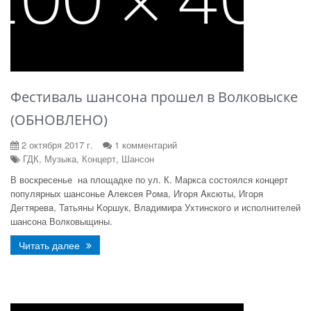
Фестиваль шансона прошел в Волковыске
(ОБНОВЛЕНО)
2 октября 2017 г.
1 комментарий
ГДК, Музыка, Концерт, Шансон
В воскресенье на площадке по ул. К. Маркса состоялся концерт
популярных шансонье Aлeкceя Poмa, Игopя Aкcюты, Игopя
Дeгтяpeвa, Taтьяны Kopшук, Bлaдимиpa Уxтинcкoгo и исполнителей
шансона Волковыщины.
Читать далее