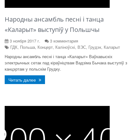
Народны ансамбль песні і танца
«Каларыт» выступіў у Польшчы
3 ноября 2017 г.
3 комментария
ГДК, Польша, Концерт, Каліноўскі, ВЭС, Грудэк, Каларыт
Народны ансамбль песні і танца
«
Каларыт
»
Ваўкавыскіх
электрычных сетак пад кіраўніцтвам Вадзіма Бычака выступіў з
канцэртам у польскім Грудку.
Читать далее