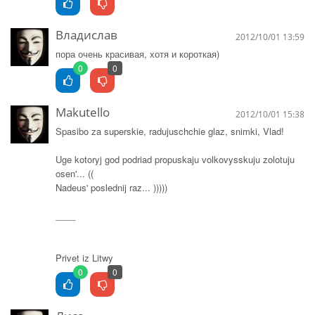
Владислав
2012/10/01 13:59
пора очень красивая, хотя и короткая)
0
0
Makutello
2012/10/01 15:38
Spasibo za superskie, radujuschchie glaz, snimki, Vlad!
Uge kotoryj god podriad propuskaju volkovysskuju zolotuju
osen'... ((
Nadeus' poslednij raz... )))))
____
Privet iz Litwy
0
0