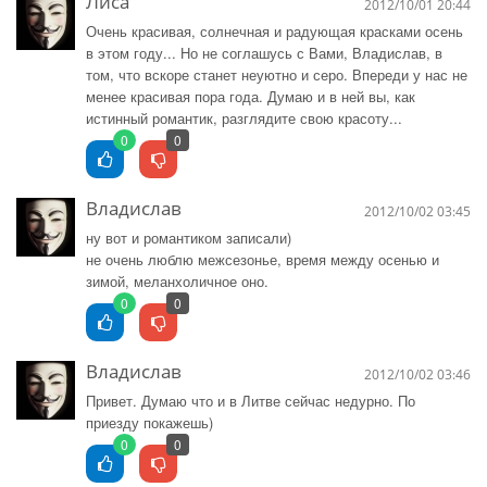
Лиса
2012/10/01 20:44
Очень красивая, солнечная и радующая красками осень
в этом году... Но не соглашусь с Вами, Владислав, в
том, что вскоре станет неуютно и серо. Впереди у нас не
менее красивая пора года. Думаю и в ней вы, как
истинный романтик, разглядите свою красоту...
0
0
Владислав
2012/10/02 03:45
ну вот и романтиком записали)
не очень люблю межсезонье, время между осенью и
зимой, меланхоличное оно.
0
0
Владислав
2012/10/02 03:46
Привет. Думаю что и в Литве сейчас недурно. По
приезду покажешь)
0
0