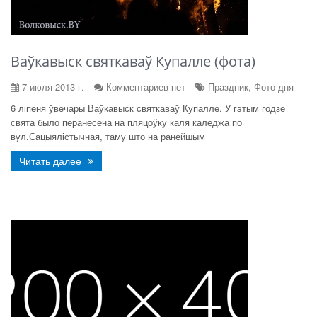
Ваўкавыск святкаваў Купалле (фота)
7 июля 2013 г.
Комментариев нет
Праздник, Фото дня
6 ліпеня ўвечары Ваўкавыск святкаваў Купалле. У гэтым годзе
свята было перанесена на пляцоўку каля каледжа по
вул.Сацыялістычная, таму што на ранейшым
Читать далее