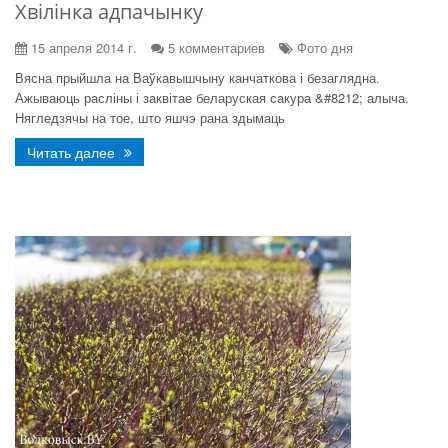
Хвілінка адпачынку
15 апреля 2014 г.
5 комментариев
Фото дня
Вясна прыйшла на Ваўкавышчыну канчаткова і безаглядна.
Ажываюць расліны і заквітае беларуская сакура &#8212; алыча.
Нягледзячы на тое, што яшчэ рана здымаць
Читать далее