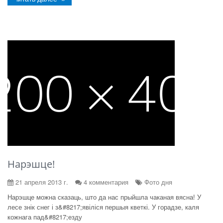
Нарэшце!
21 апреля 2013 г.
4 комментария
Фото дня
Нарэшце можна сказаць, што да нас прыйшла чаканая вясна! У
лесе знік снег і з&#8217;явіліся першыя кветкі. У горадзе, каля
кожнага пад&#8217;езду