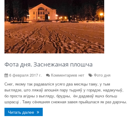
Фота дня. Заснежаная плошча
6 февраля 2017 г.
Комментариев нет
Фото дня
Снег, якому так радаваліся усяго два месяцы таму, у тым
выглядзе, што ляжаў апошнія пару тыдняў у горадзе, надакучыў,
бо проста агідны з выгляду, брудны, ён дадаваў яшчэ больш
шэрасці . Таму сёняшняя снежная завея прыйшлася як раз дарэчы.
Читать далее