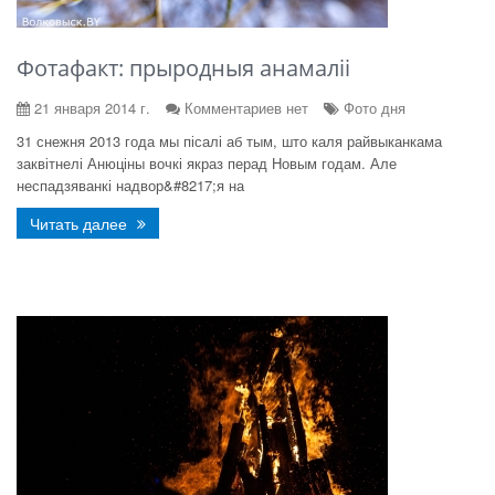
Фотафакт: прыродныя анамаліі
21 января 2014 г.
Комментариев нет
Фото дня
31 снежня 2013 года мы пісалі аб тым, што каля райвыканкама
заквітнелі Анюціны вочкі якраз перад Новым годам. Але
неспадзяванкі надвор&#8217;я на
Читать далее