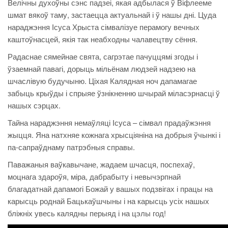
Велічны духоўны сэнс падзеі, якая адбылася ў Віфлееме
шмат вякоў таму, застаецца актуальнай і ў нашы дні. Цуда
нараджэння Ісуса Хрыста сімвалізуе перамогу вечных
каштоўнасцей, якія так неабходны чалавецтву сёння.
Радаснае сямейнае свята, сагрэтае пачуццямі згоды і
ўзаемнай павагі, дорыць мільёнам людзей надзею на
шчаслівую будучыню. Ціхая Калядная ноч дапамагае
забыць крыўды і спрыяе ўзнікненню шчырай міласэрнасці ў
нашых сэрцах.
Тайна нараджэння немаўляці Ісуса – сімвал прадаўжэння
жыцця. Яна натхняе кожнага хрысціяніна на добрыя ўчынкі і
па-сапраўднаму патрэбныя справы.
Паважаныя ваўкавычане, жадаем шчасця, поспехаў,
моцнага здароўя, міра, дабрабыту і невычэрпнай
благадатнай дапамогі Божай у вашых подзвігах і працы на
карысць роднай Бацькаўшчыны і на карысць усіх нашых
бліжніх увесь калядны перыяд і на цэлы год!