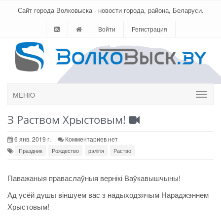
Сайт города Волковыска - новости города, района, Беларуси.
Войти
Регистрация
МЕНЮ
З Раством Хрыстовым!
6 янв. 2019 г.
Комментариев нет
Праздник
Рождество
рэлігія
Раство
Паважаныя праваслаўныя вернікі Ваўкавышчыны!
Ад усёй душы віншуем вас з надыходзячым Нараджэннем
Хрыстовым!