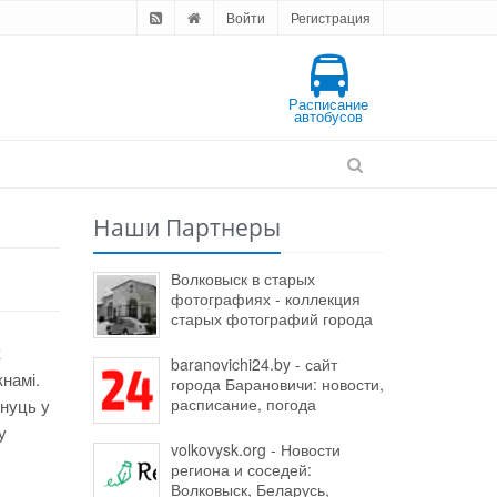
Войти
Регистрация
Расписание
автобусов
Наши Партнеры
Волковыск в старых
фотографиях - коллекция
старых фотографий города
к
baranovichi24.by - сайт
намі.
города Барановичи: новости,
расписание, погода
нуць у
у
volkovysk.org - Новости
региона и соседей:
Волковыск, Беларусь,