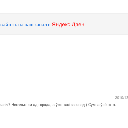
Яндекс.Дзен
вайтесь на наш канал в
2010/12
віч? Некалькі км ад горада, а ўжо такі заняпад ( Сумна ўсё гэта.