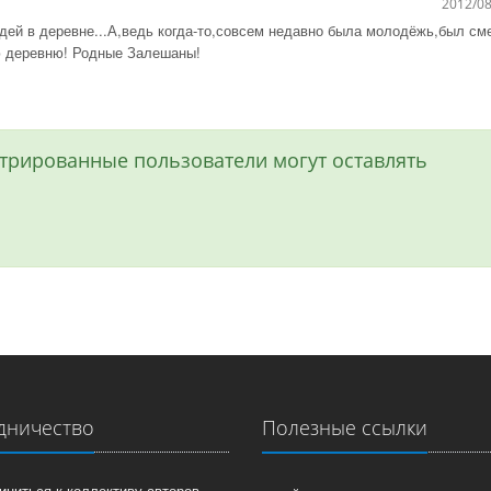
2012/08
юдей в деревне...А,ведь когда-то,совсем недавно была молодёжь,был см
ою деревню! Родные Залешаны!
истрированные пользователи могут оставлять
дничество
Полезные ссылки
иниться к коллективу авторов