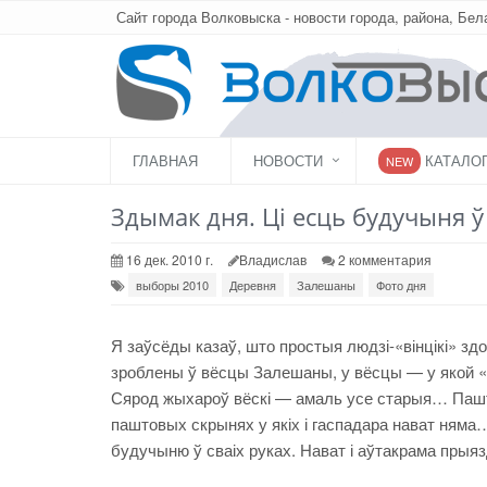
Сайт города Волковыска - новости города, района, Бел
ГЛАВНАЯ
НОВОСТИ
КАТАЛО
NEW
Здымак дня. Ці есць будучыня 
16 дек. 2010 г.
Владислав
2 комментария
выборы 2010
Деревня
Залешаны
Фото дня
Я заўсёды казаў, што простыя людзі-«вінцікі» зд
зроблены ў вёсцы Залешаны, у вёсцы — у якой «ж
Сярод жыхароў вёскі — амаль усе старыя… Пашто
паштовых скрынях у якіх і гаспадара нават ням
будучыню ў сваіх руках. Нават і аўтакрама прыяз