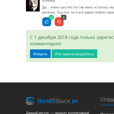
Елена
Да... очень грустно,что так мало осталось л
веселье. Грустно, но я всё равно люблю св
0
0
С 1 декабря 2018 года только зарег
комментарии!
Войдите
Или зарегистрируйтесь
Сотру
Данный ресурс — продукт коллективной
Присоед