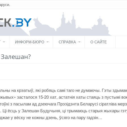
аруси.
Г
ИНФОРМ-БЮРО
СПРАВКА
О САЙТЕ
ў Залешан?
ольны на крэатыў, які робяць самі таго не думаючы. Гэты здыма
ывых» засталося 15-20 хат, астатнія хаты стаяць з пустымі вок
ўкі з пасылам ад дзеючага Прэзідэнта Беларусі сіратліва мерз
а… Ці ёсць у Залешан Будучыня, ці трымаюць старыя жыхары гэт
джае у вёску не кожны дзень, ўсяго на пару гадзін…