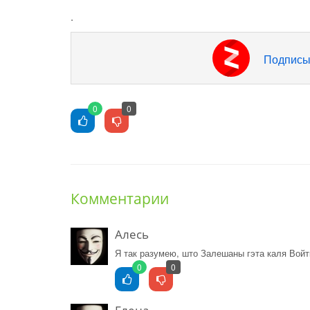
.
Подписы
0
0
Комментарии
Алесь
Я так разумею, што Залешаны гэта каля Войтка
0
0