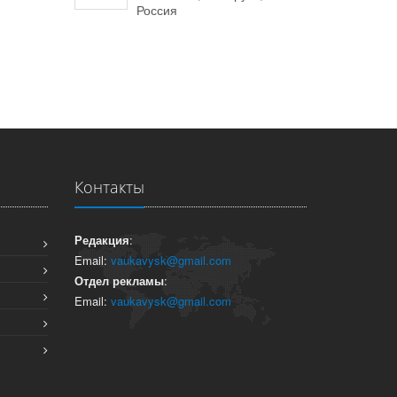
Россия
Контакты
Редакция
:
Email:
vaukavysk@gmail.com
Отдел рекламы
:
Email:
vaukavysk@gmail.com