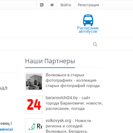
Войти
Регистрация
Расписание
автобусов
Наши Партнеры
Волковыск в старых
фотографиях - коллекция
старых фотографий города
рал
baranovichi24.by - сайт
города Барановичи: новости,
расписание, погода
volkovysk.org - Новости
овец і
региона и соседей:
евінскі
Волковыск, Беларусь,