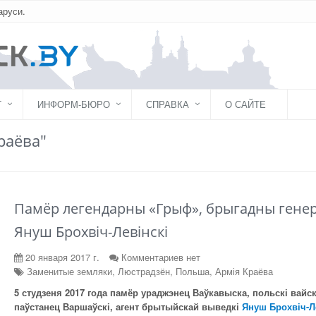
аруси.
Г
ИНФОРМ-БЮРО
СПРАВКА
О САЙТЕ
раёва"
Памёр легендарны «Грыф», брыгадны гене
Януш Брохвіч-Левінскі
20 января 2017 г.
Комментариев нет
Заменитые земляки, Люстрадзён, Польша, Армія Краёва
5 студзеня 2017 года памёр ураджэнец Ваўкавыска, польскі вайск
паўстанец Варшаўскі, агент брытыйскай выведкі
Януш Брохвіч-Л