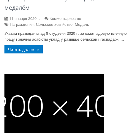
медалём
11 января 2020 г.
Комментариев нет
Награждения, Сельское хозяйство, Медаль
Указам прэзыдэнта ад 8 студзеня 2020 г. за шматгадовую плённую
працу і значны асабісты ўклад у развіццё сельскай і гаспадаркі ...
Читать далее