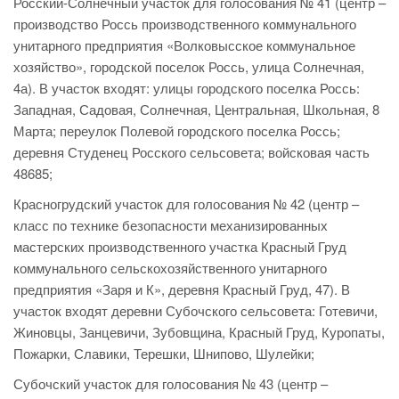
Росский-Солнечный участок для голосования № 41 (центр –
производство Россь производственного коммунального
унитарного предприятия «Волковысское коммунальное
хозяйство», городской поселок Россь, улица Солнечная,
4а). В участок входят: улицы городского поселка Россь:
Западная, Садовая, Солнечная, Центральная, Школьная, 8
Марта; переулок Полевой городского поселка Россь;
деревня Студенец Росского сельсовета; войсковая часть
48685;
Красногрудский участок для голосования № 42 (центр –
класс по технике безопасности механизированных
мастерских производственного участка Красный Груд
коммунального сельскохозяйственного унитарного
предприятия «Заря и К», деревня Красный Груд, 47). В
участок входят деревни Субочского сельсовета: Готевичи,
Жиновцы, Занцевичи, Зубовщина, Красный Груд, Куропаты,
Пожарки, Славики, Терешки, Шнипово, Шулейки;
Субочский участок для голосования № 43 (центр –