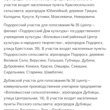
участок входят населенные пункты Красносельского
сельсовета: агрогородок Юбилейный; деревни: Грицки,
Колядичи, Кукути, Кутники, Моисеевичи, Неверовичи;
Подоросский участок для голосования № 35 (центр –
филиал «Подоросский Дом культуры» государственного
учреждения культуры «Волковысский районный Центр
культуры и народного творчества», агрогородок Подороск,
улица Брестская, 39). В участок входят населенные пункты
Подоросского сельсовета: агрогородок Подороск; деревни:
Великое Село, Верусино, Голышки, Губчицы, Дубичи,
Дубровники, Конюхи, Краски, Омшары, Севашки,
Сидельники, Старинки, Шамбелин;
Дубовской участок для голосования № 36 (центр –
коммунальное производственное унитарное предприятие
«Волковысская сельхозтехника», агрогородок Дубовцы,
улица Центральная, 18). В участок входят населенные
пункты Росского сельсовета: агрогородок Дубовцы;
деревни: Даниловцы, Лозы, Плебановцы;