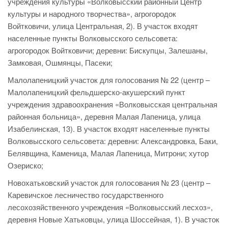
учреждения культуры «Волковысский районный Центр
культуры и народного творчества», агрогородок
Войтковичи, улица Центральная, 2). В участок входят
населенные пункты Волковысского сельсовета:
агрогородок Войтковичи; деревни: Бискупцы, Залешаны,
Замковая, Ошмянцы, Пасеки;
Малолапеницкий участок для голосования № 22 (центр –
Малолапеницкий фельдшерско-акушерский пункт
учреждения здравоохранения «Волковысская центральная
районная больница», деревня Малая Лапеница, улица
Изабелинская, 13). В участок входят населенные пункты
Волковысского сельсовета: деревни: Александровка, Баки,
Белявщина, Каменица, Малая Лапеница, Митрони; хутор
Озериско;
Новохатьковский участок для голосования № 23 (центр –
Каревичское лесничество государственного
лесохозяйственного учреждения «Волковысский лесхоз»,
деревня Новые Хатьковцы, улица Шоссейная, 1). В участок