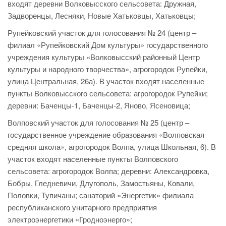
входят деревни Волковысского сельсовета: Дружная,
Задворенцы, Лесняки, Новые Хатьковцы, Хатьковцы;
Рупейковский участок для голосования № 24 (центр –
филиал «Рупейковский Дом культуры» государственного
учреждения культуры «Волковысский районный Центр
культуры и народного творчества», агрогородок Рупейки,
улица Центральная, 26а). В участок входят населенные
пункты Волковысского сельсовета: агрогородок Рупейки;
деревни: Баченцы-1, Баченцы-2, Яново, Ясеновица;
Волповский участок для голосования № 25 (центр –
государственное учреждение образования «Волповская
средняя школа», агрогородок Волпа, улица Школьная, 6). В
участок входят населенные пункты Волповского
сельсовета: агрогородок Волпа; деревни: Александровка,
Бобры, Гледневичи, Длугополь, Замостьяны, Ковали,
Половки, Тупичаны; санаторий «Энергетик» филиала
республиканского унитарного предприятия
электроэнергетики «Гродноэнерго»;