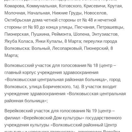
Комарова, Коммунальная, Котовского, Крисевичи, Крутая,
Молочная, Начальная, Нижние Груды, Новоселов,
Октябрьская дома четной стороны от № 48 и нечетной
стороны от № 93 до конца улицы, Песчаная, Петрашевцы,
Пионерская, Пушкина, Реймонта, Шопена, Энтузиастов,
Якуба Коласа, Янки Купалы, 8 Марта; переулки города
Волковыска: Вольный, Лесопарковый, Пионерский, 8
Марта;
Волковысский участок для голосования № 18 (центр –
главный корпус учреждения здравоохранения
«Волковысская центральная районная больница», город
Волковыск, улица Боричевского, 1а). В участок входит
учреждение здравоохранения «Волковысская центральная
районная больница»;
Верейковский участок для голосования № 19 (центр –
филиал «Верейковский Дом культуры» государственного
учреждения культуры «Волковысский районный Центр
культуры и народного творчества», агрогородок Верейки,