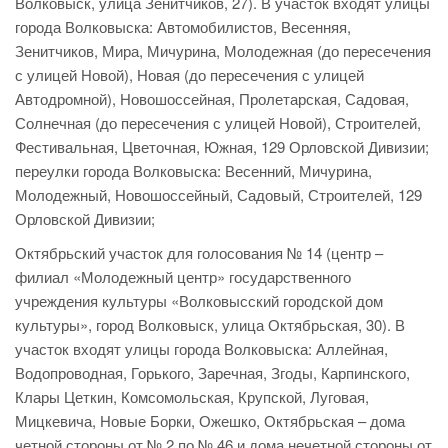
Волковыск, улица Зенитчиков, 27). В участок входят улицы
города Волковыска: Автомобилистов, Весенняя,
Зенитчиков, Мира, Мичурина, Молодежная (до пересечения
с улицей Новой), Новая (до пересечения с улицей
Автодромной), Новошоссейная, Пролетарская, Садовая,
Солнечная (до пересечения с улицей Новой), Строителей,
Фестивальная, Цветочная, Южная, 129 Орловской Дивизии;
переулки города Волковыска: Весенний, Мичурина,
Молодежный, Новошоссейный, Садовый, Строителей, 129
Орловской Дивизии;
Октябрьский участок для голосования № 14 (центр –
филиал «Молодежный центр» государственного
учреждения культуры «Волковысский городской дом
культуры», город Волковыск, улица Октябрьская, 30). В
участок входят улицы города Волковыска: Аллейная,
Водопроводная, Горького, Заречная, Згоды, Карпинского,
Клары Цеткин, Комсомольская, Крупской, Луговая,
Мицкевича, Новые Борки, Ожешко, Октябрьская – дома
четной стороны от № 2 по № 46 и дома нечетной стороны от