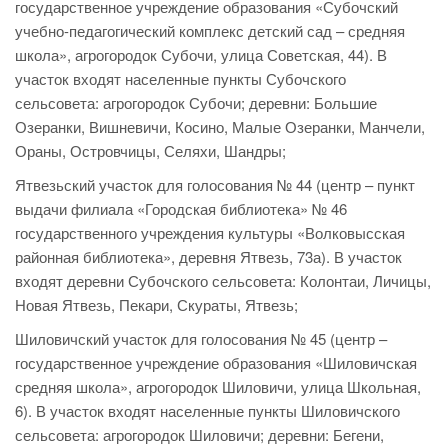
государственное учреждение образования «Субочский
учебно-педагогический комплекс детский сад – средняя
школа», агрогородок Субочи, улица Советская, 44). В
участок входят населенные пункты Субочского
сельсовета: агрогородок Субочи; деревни: Большие
Озеранки, Вишневичи, Косино, Малые Озеранки, Манчели,
Ораны, Островчицы, Селяхи, Шандры;
Ятвезьский участок для голосования № 44 (центр – пункт
выдачи филиала «Городская библиотека» № 46
государственного учреждения культуры «Волковысская
районная библиотека», деревня Ятвезь, 73а). В участок
входят деревни Субочского сельсовета: Колонтаи, Личицы,
Новая Ятвезь, Пекари, Скураты, Ятвезь;
Шиловичский участок для голосования № 45 (центр –
государственное учреждение образования «Шиловичская
средняя школа», агрогородок Шиловичи, улица Школьная,
6). В участок входят населенные пункты Шиловичского
сельсовета: агрогородок Шиловичи; деревни: Бегени,