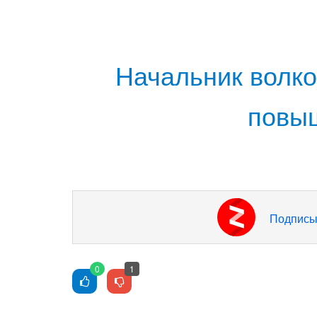
Начальник волк
повыш
Подписы
0
1