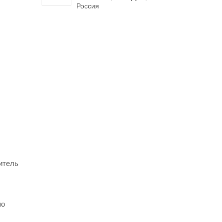
Россия
итель
по