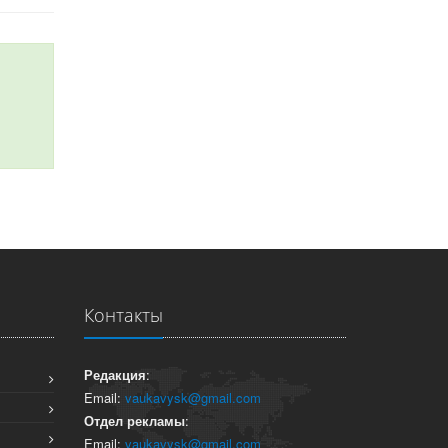
Контакты
Редакция
:
Email:
vaukavysk@gmail.com
Отдел рекламы
:
Email:
vaukavysk@gmail.com