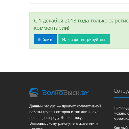
С 1 декабря 2018 года только зарег
комментарии!
Войдите
Или зарегистрируйтесь
Сотру
Данный ресурс — продукт коллективной
Присоед
работы группы авторов и так или иначе
можно, 
посвящен городу Волковыску,
обратной
Волковысскому району, его жителям и
Каждый 
истории.