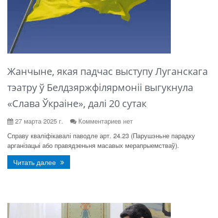
Жанчыне, якая падчас выступу Луганскага
тэатру ў Белдзяржфілярмоніі выгукнула
«Слава Ўкраіне», далі 20 сутак
27 марта 2025 г.
Комментариев нет
Справу кваліфікавалі паводле арт. 24.23 (Парушэньне парадку
арганізацыі або правядзеньня масавых мерапрыемстваў).
Читать далее