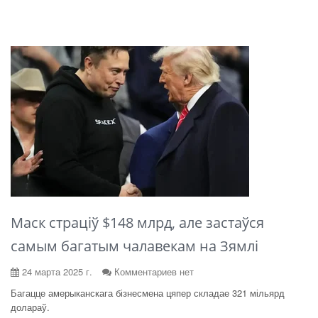
Маск страціў $148 млрд, але застаўся
самым багатым чалавекам на Зямлі
24 марта 2025 г.
Комментариев нет
Багацце амерыканскага бізнесмена цяпер складае 321 мільярд
долараў.