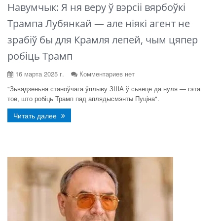
Навумчык: Я ня веру ў вэрсіі вярбоўкі
Трампа Лубянкай — але ніякі агент не
зрабіў бы для Крамля лепей, чым цяпер
робіць Трамп
16 марта 2025 г.
Комментариев нет
"Зьвядзеньня станоўчага ўплыву ЗША ў сьвеце да нуля — гэта
тое, што робіць Трамп пад аплядысмэнты Пуціна".
Читать далее