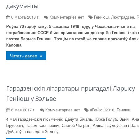
дакумэнты
6 марта 2018 г.
Комментариев нет
Гениюш, Люстрадзён, Г
Роўна 70 гадоў таму, 5 сакавіка 1948 году, у Чэхаславаччыне на
патрабаваньне СССР былі арыштаваныя доктар Ян Геніюш і яго 
паэтка Ларыса Геніюш. Трэцім па гэтай жа справе праходзіў Аля
Калоша.
Читать далее
Гарадзенскія літаратары прыгадалі Ларысу
Геніюш у Зэльве
6 мая 2017 г.
Комментариев нет
#Геніюш2016, Гениюш
4 мая гарадзенскія пісьменнікі Данута Бічэль, Юрка Голуб, Зьніч, Ан
Брусевіч, Павел Каспяровіч, Сяргей Чыгрын, Аліна Паўлоўская і Вал
Дубатоўка наведалі Зэльву.