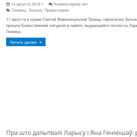
14 августа 2018 г.
Комментариев нет
Гениюш, Зельва, Православие
11 августа в храме Святой Живоначальной Троицы горпоселка Зельв
прошла Божественная литургия в память выдающейся поэтессы Лар
Гениюш.
Читать далее
Пра што дапытвалі Ларысу і Яна Геніюшаў: 