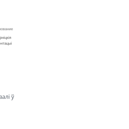
зование
ніцкія
энтацыі
алі ў