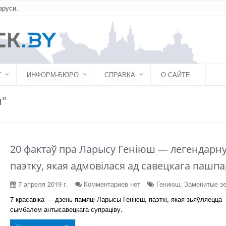
аруси.
Г
ИНФОРМ-БЮРО
СПРАВКА
О САЙТЕ
ш"
20 фактаў пра Ларысу Геніюш — легендарн
паэтку, якая адмовілася ад савецкага пашпа
7 апреля 2019 г.
Комментариев нет
Гениюш, Заменитые з
7 красавіка — дзень памяці Ларысы Геніюш, паэткі, якая зьяўляецца
сымбалем антысавецкага супраціву.