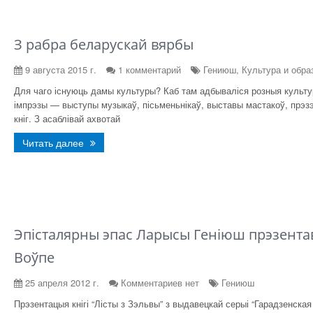
З рабра беларускай вярбы
9 августа 2015 г.
1 комментарий
Гениюш, Культура и обра
Для чаго існуюць дамы культуры? Каб там адбываліся розныя культур
імпрэзы — выступы музыкаў, пісьменьнікаў, выставы мастакоў, прэз
кніг. З асаблівай ахвотай
Читать далее
Эпісталярны эпас Ларысы Геніюш прэзентав
Воўпе
25 апреля 2012 г.
Комментариев нет
Гениюш
Прэзентацыя кнігі “Лісты з Зэльвы” з выдавецкай серыі “Гарадзенская