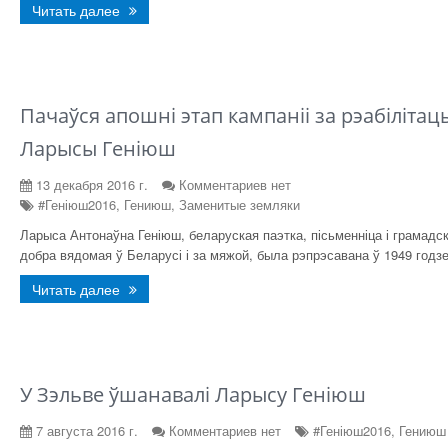
Читать далее
Пачаўся апошні этап кампаніі за рэабіліта
Ларысы Геніюш
13 декабря 2016 г.
Комментариев нет
#Геніюш2016, Гениюш, Заменитые земляки
Ларыса Антонаўна Геніюш, беларуская паэтка, пісьменніца і грамадск
добра вядомая ў Беларусі і за мяжой, была рэпрэсавана ў 1949 годзе
Читать далее
У Зэльве ўшанавалі Ларысу Геніюш
7 августа 2016 г.
Комментариев нет
#Геніюш2016, Гениюш