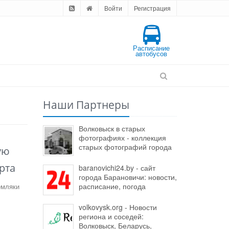
Войти
Регистрация
Расписание
автобусов
Наши Партнеры
Волковыск в старых
фотографиях - коллекция
старых фотографий города
ую
рта
baranovichi24.by - сайт
города Барановичи: новости,
расписание, погода
емляки
volkovysk.org - Новости
региона и соседей:
Волковыск, Беларусь,