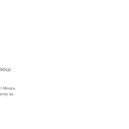
ніюш
т Міхась
этку ва