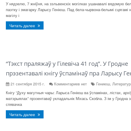
У нядзелю, 7 жніўня, на зэльвенскіх могілках ушанавалі вядомую бе
паэтку і змагарку Ларысу Геніюш. Пад бела-чырвона-белымі сцягамі н
магілу і
Читать далее
“Тэкст праляжаў у Гілевіча 41 год”. У Гродне
прэзентавалі кнігу ўспамінаў пра Ларысу Г
21 сентября 2015 г.
Комментариев нет
Гениюш, Литератур
Кнігу “Духу магутныя чары: Ларыса Геніюш ва ўспамінах, лістах, арх
матэрыялах” прэзентаваў укладальнік Міхась Скобла. З ім у Гродна за
спявачка
Читать далее