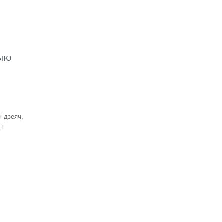
цыю
і дзеяч,
 і