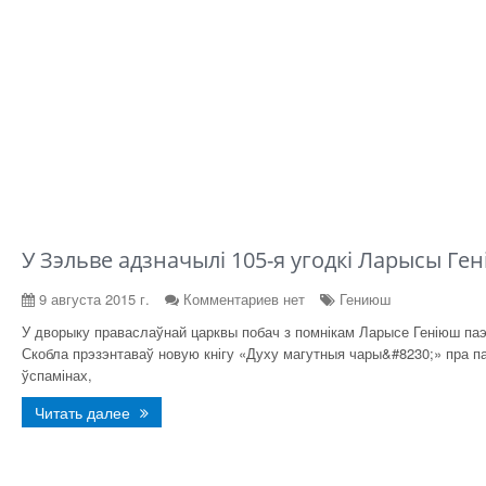
У Зэльве адзначылі 105-я угодкі Ларысы Ге
9 августа 2015 г.
Комментариев нет
Гениюш
У дворыку праваслаўнай царквы побач з помнікам Ларысе Геніюш паэ
Скобла прэзэнтаваў новую кнігу «Духу магутныя чары&#8230;» пра па
ўспамінах,
Читать далее