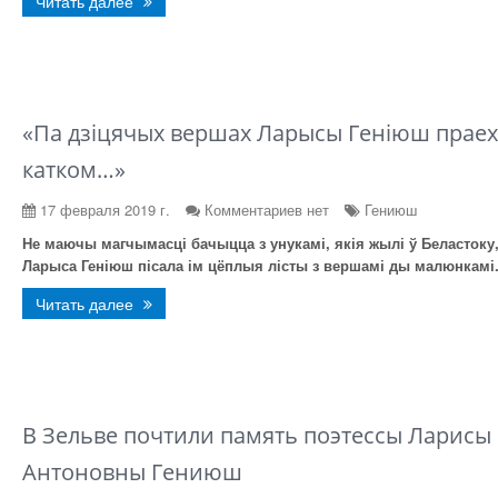
Читать далее
«Па дзіцячых вершах Ларысы Геніюш праех
катком…»
17 февраля 2019 г.
Комментариев нет
Гениюш
Не маючы магчымасці бачыцца з унукамі, якія жылі ў Беластоку
Ларыса Геніюш пісала ім цёплыя лісты з вершамі ды малюнкамі
Читать далее
В Зельве почтили память поэтессы Ларисы
Антоновны Гениюш