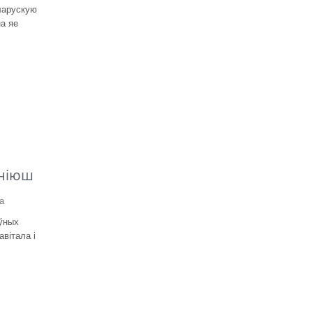
ларускую
а яе
еніюш
а
іўных
вітала і