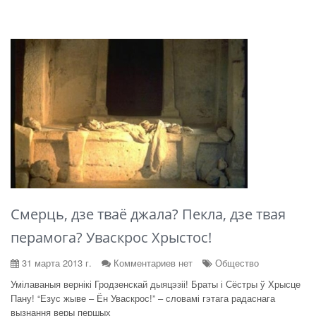
Смерць, дзе тваё джала? Пекла, дзе твая
перамога? Уваскрос Хрыстос!
31 марта 2013 г.
Комментариев нет
Общество
Умілаваныя вернікі Гродзенскай дыяцэзіі! Браты і Сёстры ў Хрысце
Пану! “Езус жыве – Ён Уваскрос!” – словамі гэтага радаснага
вызнання веры першых