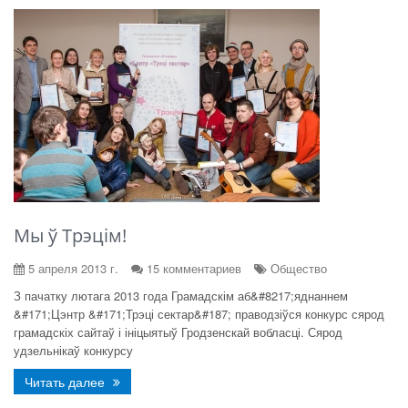
Мы ў Трэцім!
5 апреля 2013 г.
15 комментариев
Общество
З пачатку лютага 2013 года Грамадскім аб&#8217;яднаннем
&#171;Цэнтр &#171;Трэці сектар&#187; праводзіўся конкурс сярод
грамадскіх сайтаў і ініцыятыў Гродзенскай вобласці. Сярод
удзельнікаў конкурсу
Читать далее