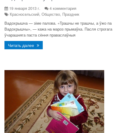
19 января 2013 г.
4 комментария
Красносельский, Общество, Праздник
Вадохрышча — зіме палова. «Трашчы не трашчы, а ўжо па
Вадохрышчы», — кажа на мароз прымаўка. Пасля строгага
ўчарашняга паста сёння праваслаўныя
Читать далее