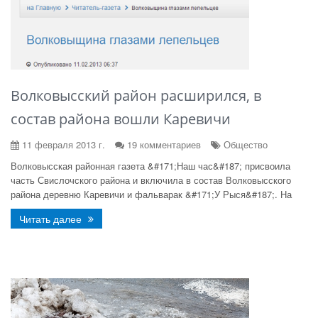
Волковысский район расширился, в
состав района вошли Каревичи
11 февраля 2013 г.
19 комментариев
Общество
Волковысская районная газета &#171;Наш час&#187; присвоила
часть Свислочского района и включила в состав Волковысского
района деревню Каревичи и фальварак &#171;У Рыся&#187;. На
Читать далее