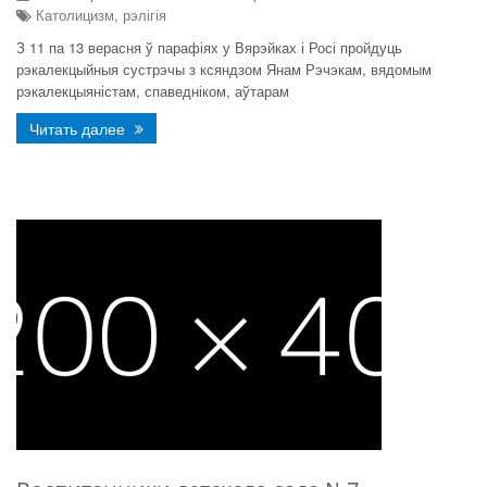
Католицизм, рэлігія
З 11 па 13 верасня ў парафіях у Вярэйках і Росі пройдуць
рэкалекцыйныя сустрэчы з ксяндзом Янам Рэчэкам, вядомым
рэкалекцыяністам, спаведніком, аўтарам
Читать далее