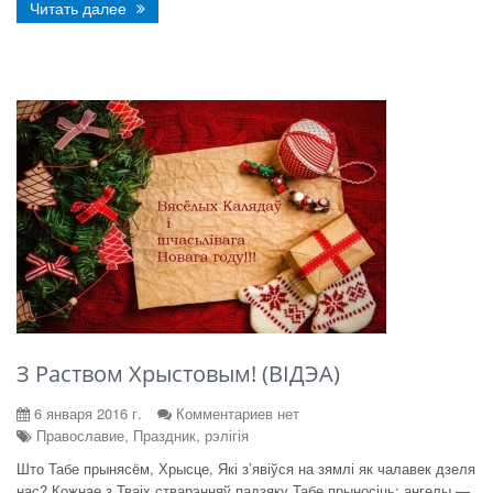
Читать далее
З Раством Хрыстовым! (ВІДЭА)
6 января 2016 г.
Комментариев нет
Православие, Праздник, рэлігія
Што Табе прынясём, Хрысце, Які з’явіўся на зямлі як чалавек дзеля
нас? Кожнае з Тваіх стварэнняў падзяку Табе прыносіць: ангелы —