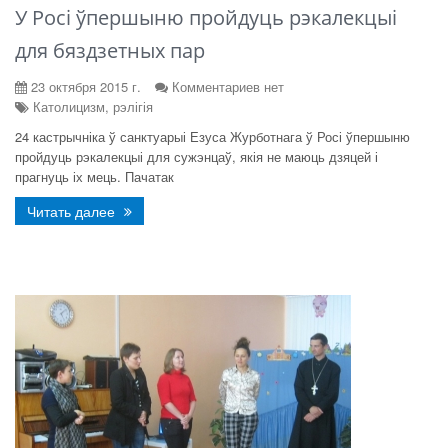
У Росі ўпершыню пройдуць рэкалекцыі
для бяздзетных пар
23 октября 2015 г.
Комментариев нет
Католицизм, рэлігія
24 кастрычніка ў санктуарыі Езуса Журботнага ў Росі ўпершыню
пройдуць рэкалекцыі для сужэнцаў, якія не маюць дзяцей і
прагнуць іх мець. Пачатак
Читать далее