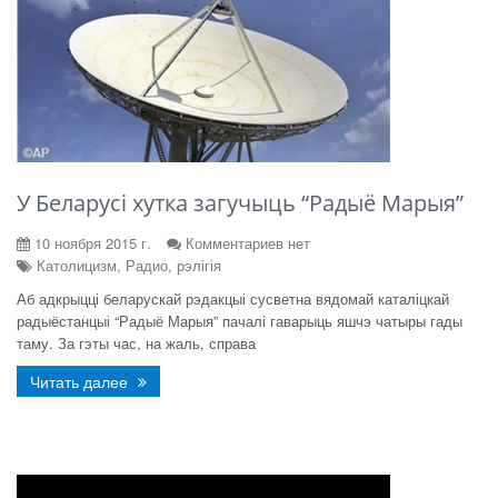
У Беларусі хутка загучыць “Радыё Марыя”
10 ноября 2015 г.
Комментариев нет
Католицизм, Радио, рэлігія
Аб адкрыцці беларускай рэдакцыі сусветна вядомай каталіцкай
радыёстанцыі “Радыё Марыя” пачалі гаварыць яшчэ чатыры гады
таму. За гэты час, на жаль, справа
Читать далее