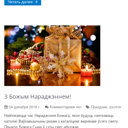
Читать далее
З Божым Нараджэннем!
24 декабря 2015 г.
Комментариев нет
Праздник, рэлігія
Набліжаецца час Нараджэння Божага, якое будуць святкаваць
католікі Ваўкавышчыны разам з каталіцкімі вернікамі ўсяго свету.
Прыход Божага Сына ў гэты свет абуджае