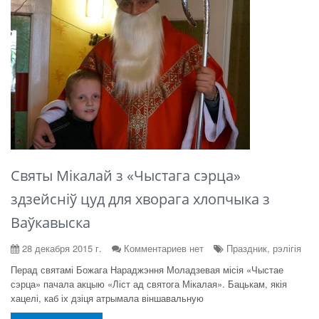
Святы Мікалай з «Чыстага сэрца»
здзейсніў цуд для хворага хлопчыка з
Ваўкавыска
28 декабря 2015 г.
Комментариев нет
Праздник, рэлігія
Перад святамі Божага Нараджэння Моладзевая місія «Чыстае
сэрца» пачала акцыю «Ліст ад святога Мікалая». Бацькам, якія
хацелі, каб іх дзіця атрымала віншавальную