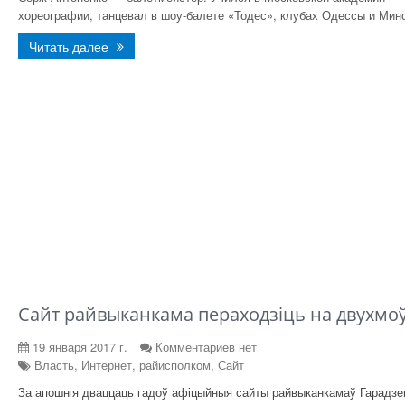
хореографии, танцевал в шоу-балете «Тодес», клубах Одессы и Мин
Читать далее
Сайт райвыканкама пераходзіць на двухмо
19 января 2017 г.
Комментариев нет
Власть, Интернет, райисполком, Сайт
За апошнія дваццаць гадоў афіцыйныя сайты райвыканкамаў Гарадз