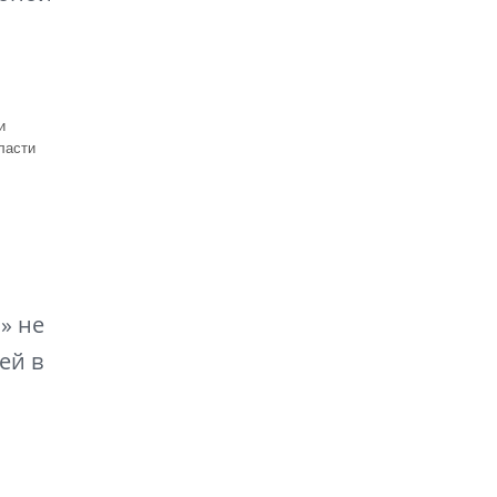
и
ласти
» не
ей в