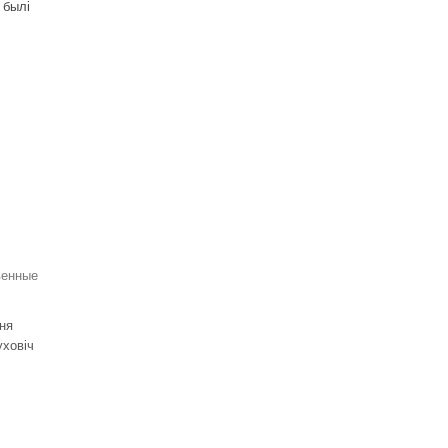
 былі
венные
ня
уховіч