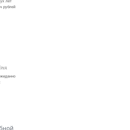
ух лет
ч рублей
Труд
ожиданно
х
обной