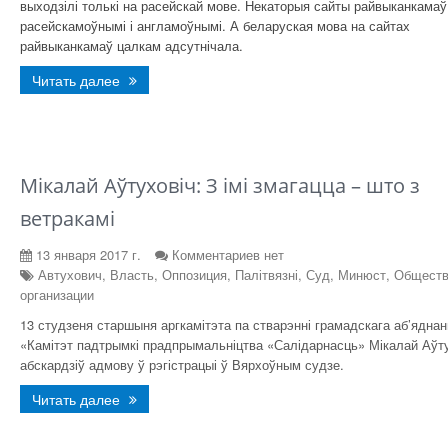
выходзілі толькі на расейскай мове. Некаторыя сайты райвыканкамаў
расейскамоўнымі і англамоўнымі. А беларуская мова на сайтах
райвыканкамаў цалкам адсутнічала.
Читать далее
Мікалай Аўтуховіч: З імі змагацца – што з
ветракамі
13 января 2017 г.
Комментариев нет
Автухович, Власть, Оппозиция, Палітвязні, Суд, Минюст, Общест
организации
13 студзеня старшыня аргкамітэта па стварэнні грамадскага аб’яднан
«Камітэт падтрымкі прадпрымальніцтва «Салідарнасць» Мікалай Аўт
абскардзіў адмову ў рэгістрацыі ў Вярхоўным судзе.
Читать далее