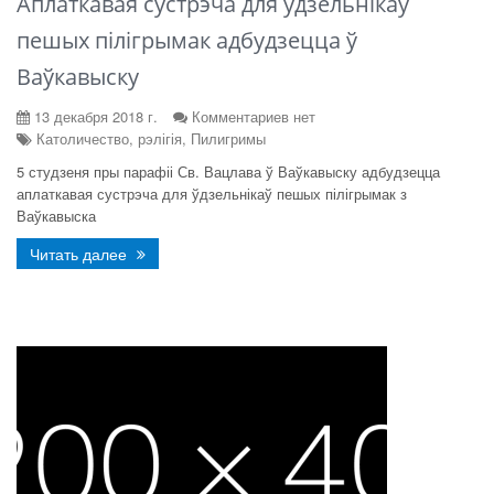
Аплаткавая сустрэча для ўдзельнікаў
пешых пілігрымак адбудзецца ў
Ваўкавыску
13 декабря 2018 г.
Комментариев нет
Католичество, рэлігія, Пилигримы
5 студзеня пры парафіі Св. Вацлава ў Ваўкавыску адбудзецца
аплаткавая сустрэча для ўдзельнікаў пешых пілігрымак з
Ваўкавыска
Читать далее