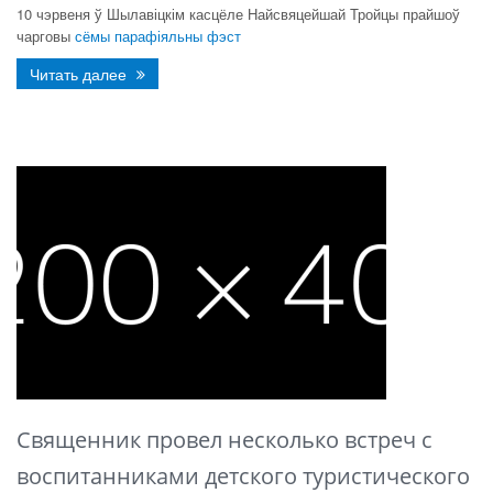
10 чэрвеня ў Шылавіцкім касцёле Найсвяцейшай Тройцы прайшоў
чарговы
сёмы парафіяльны фэст
Читать далее
Священник провел несколько встреч с
воспитанниками детского туристического