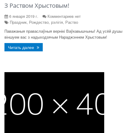
З Раством Хрыстовым!
6 января 2019 г.
Комментариев нет
Праздник, Рождество, рэлігія, Раство
Паважаныя праваслаўныя вернікі Ваўкавышчыны! Ад усёй душы
віншуем вас з надыходзячым Нараджэннем Хрыстовым!
Читать далее