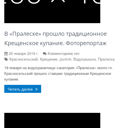
В «Пралеске» прошло традиционное
Крещенское купание. Фоторепортаж
20 января 2019 г.
Комментариев нет
Красносельский, Крещение, рэлігія, Вадохрышча, Пралеска
19 января на водохранилище санатория «Пралеска» около гп.
Красносельский прошло ставшее традиционным Крещенское
купание.
Читать далее