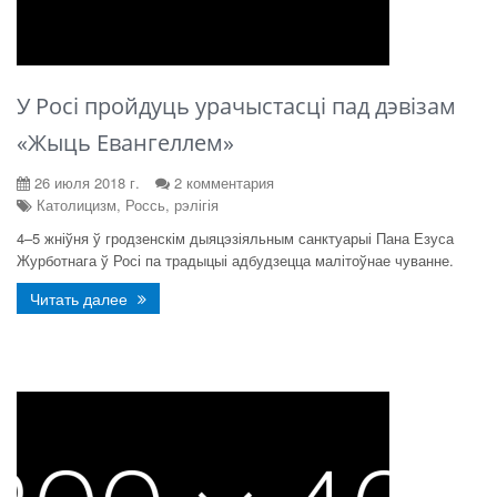
У Росі пройдуць урачыстасці пад дэвізам
«Жыць Евангеллем»
26 июля 2018 г.
2 комментария
Католицизм, Россь, рэлігія
4–5 жніўня ў гродзенскім дыяцэзіяльным санктуарыі Пана Езуса
Журботнага ў Росі па традыцыі адбудзецца малітоўнае чуванне.
Читать далее