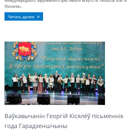
Международного зарубежного фестиваля искусств «Musical star of
Slovenia».
Читать далее
Ваўкавычанін Георгій Кісялёў пісьменнік
года Гарадзеншчыны