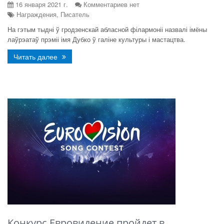
16 января 2021 г.
Комментариев нет
Награждения, Писатель
На гэтым тыдні ў гродзенскай абласной філармоніі назвалі імёны
лаўрэатаў прэміі імя Дубко ў галіне культуры і мастацтва.
Читать далее
Конкурс Евровидение пройдет в