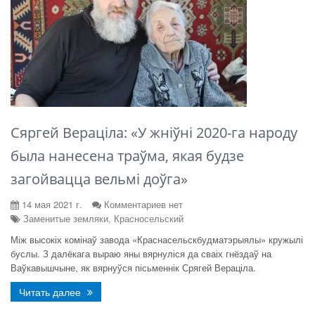
Сяргей Вераціла: «У жніўні 2020-га народу
была нанесена траўма, якая будзе
загойвацца вельмі доўга»
14 мая 2021 г.
Комментариев нет
Заменитые земляки, Красносельский
Між высокіх комінаў завода «Краснасельскбудматэрыялы» кружылі
буслы. З далёкага выраю яны вярнуліся да сваіх гнёздаў на
Ваўкавышчыне, як вярнуўся пісьменнік Срягей Вераціла.
Читать далее