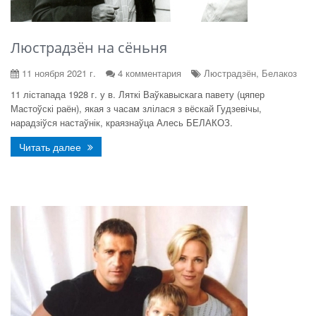
Люстрадзён на сёньня
11 ноября 2021 г.
4 комментария
Люстрадзён, Белакоз
11 лістапада 1928 г. у в. Ляткі Ваўкавыскага павету (цяпер
Мастоўскі раён), якая з часам злілася з вёскай Гудзевічы,
нарадзіўся настаўнік, краязнаўца Алесь БЕЛАКОЗ.
Читать далее