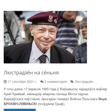
Люстрадзён на сёньня
17 сентября 2021 г.
2 комментария
Люстрадзён
У гэты дзень 17 верасня 1920 года ў Ваўкавыску нарадзіўся жаўнер
Арміі Краёвай, камандзір абароны палаца Міхла падчас
Варшаўскага паўстання, брыгадны генерал Войска Польскага
Януш
БРОХВІЧ-ЛЯВІНЬСКІ
(псеўданім Грыф).