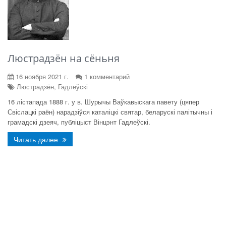
Люстрадзён на сёньня
16 ноября 2021 г.
1 комментарий
Люстрадзён, Гадлеўскі
16 лістапада 1888 г. у в. Шурычы Ваўкавыскага павету (цяпер
Свіслацкі раён) нарадзіўся каталіцкі святар, беларускі палітычны і
грамадскі дзеяч, публіцыст Вінцэнт Гадлеўскі.
Читать далее