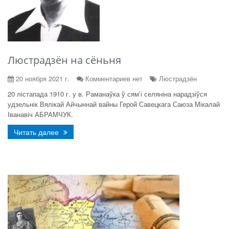
Люстрадзён на сёньня
20 ноября 2021 г.
Комментариев нет
Люстрадзён
20 лістапада 1910 г. у в. Раманаўка ў сям’і селяніна нарадзіўся
удзельнік Вялікай Айчыннай вайны Герой Савецкага Саюза Мікалай
Іванавіч АБРАМЧУК.
Читать далее