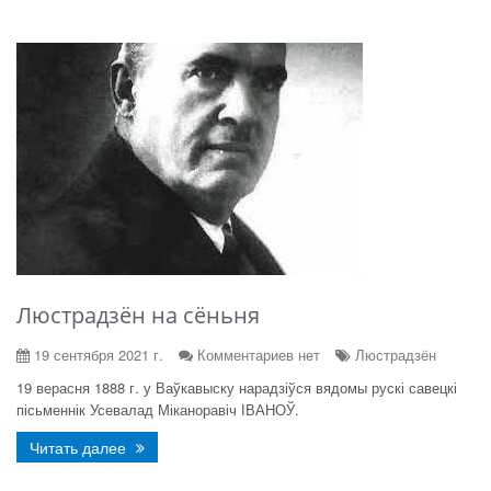
Люстрадзён на сёньня
19 сентября 2021 г.
Комментариев нет
Люстрадзён
19 верасня 1888 г. у Ваўкавыску нарадзіўся вядомы рускі савецкі
пісьменнік Усевалад Міканоравіч ІВАНОЎ.
Читать далее