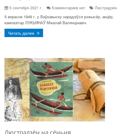
5 сентября 2021 г.
Комментариев нет
Люстрадзён
5 верасня 1949 г. у Ваўкавыску нарадзіўся рэжысёр, акцёр,
кампазітар ЛУКЬЯНАЎ Мікалай Валянцінавіч.
Читать далее
Люстрадзён на сёньня