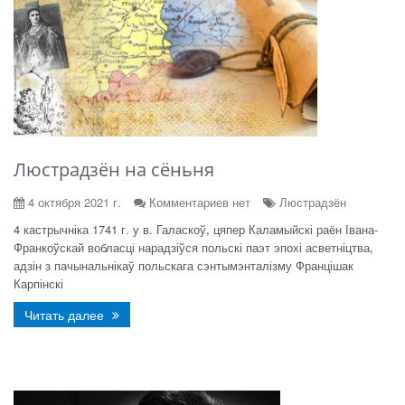
Люстрадзён на сёньня
4 октября 2021 г.
Комментариев нет
Люстрадзён
4 кастрычніка 1741 г. у в. Галаскоў, цяпер Каламыйскі раён Івана-
Франкоўскай вобласці нарадзіўся польскі паэт эпохі асветніцтва,
адзін з пачынальнікаў польскага сэнтымэнталізму Францішак
Карпінскі
Читать далее