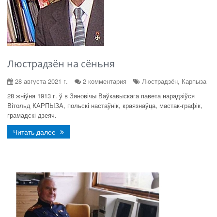
Люстрадзён на сёньня
28 августа 2021 г.
2 комментария
Люстрадзён, Карпыза
28 жніўня 1913 г. ў в Зяновічы Ваўкавыскага павета нарадзіўся
Вітольд КАРПЫЗА, польскі настаўнік, краязнаўца, мастак-графік,
грамадскі дзеяч.
Читать далее