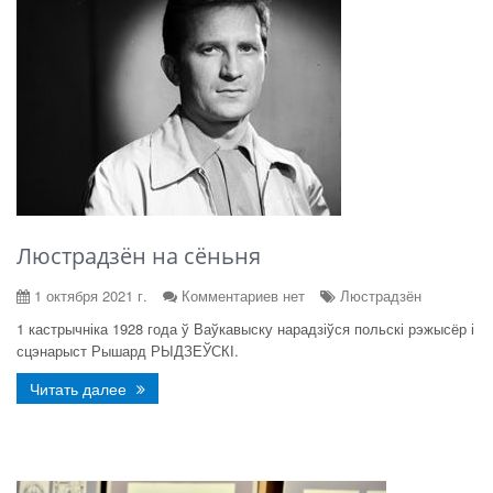
Люстрадзён на сёньня
1 октября 2021 г.
Комментариев нет
Люстрадзён
1 кастрычніка 1928 года ў Ваўкавыску нарадзіўся польскі рэжысёр і
сцэнарыст Рышард РЫДЗЕЎСКІ.
Читать далее