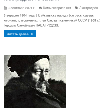
3 сентября 2021 г.
Комментариев нет
Люстрадзён
3 верасня 1904 года ў Ваўкавыску нарадзіўся рускі савецкі
журналіст, пісьменнік, член Саюза пісьменнікаў СССР (1958 г.)
Герцаль Самойлавіч НАВАГРУДСКІ.
Читать далее