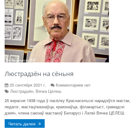
Люстрадзён на сёньня
25 сентября 2021 г.
Комментариев нет
Люстрадзён, Вячка Целеш
25 верасня 1938 года ў пасёлку Краснасельскі нарадзіўся мастак,
педагог, мастацтвазнаўца, краязнаўца, філакартыст, грамадскі
дзеяч, члена саюзаў мастакоў Беларусі і Латвіі Вячка ЦЕЛЕШ.
Читать далее