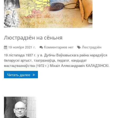
Люстрадзён на сёньня
19 ноября 2021 г.
Комментариев нет
Люстрадзён
19 лістапада 1937 г. у в. Дубічы Ваўкавыскага раёна нарадзіўся
беларускі артыст, тэатразнаўца, педагог, кандыдат
мастацтвазнаўства (1972 г.) Міхаіл Аляксандравіч КАЛАДЗІНСКІ.
Читать далее