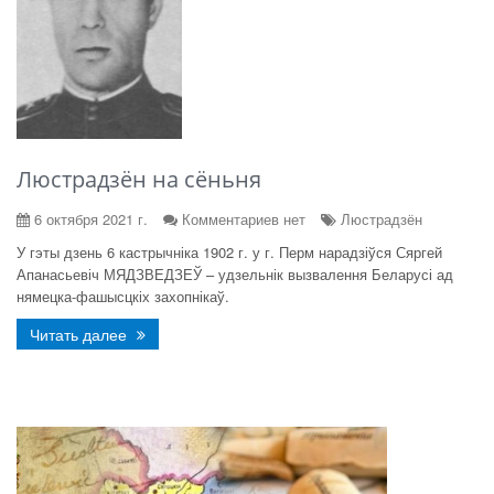
Люстрадзён на сёньня
6 октября 2021 г.
Комментариев нет
Люстрадзён
У гэты дзень 6 кастрычніка 1902 г. у г. Перм нарадзіўся Сяргей
Апанасьевіч МЯДЗВЕДЗЕЎ – удзельнік вызвалення Беларусі ад
нямецка-фашысцкіх захопнікаў.
Читать далее