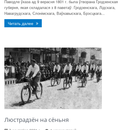
Паводле ўказа ад 9 верасня 1801 г. была ўтворана Гродзенская
губерня, якая складалася з 8 паветаў: Гродзенскага, Лідскага,
Навагрудскага, Слонімскага, Ваўкавыскага, Брэсцкага...
Читать далее
Люстрадзён на сёньня