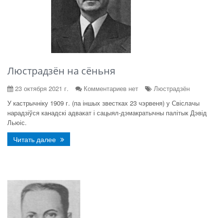
Люстрадзён на сёньня
23 октября 2021 г.
Комментариев нет
Люстрадзён
У кастрычніку 1909 г. (па іншых звестках 23 чэрвеня) у Свіслачы
нарадзіўся канадскі адвакат і сацыял-дэмакратычны палітык Дэвід
Льюіс.
Читать далее