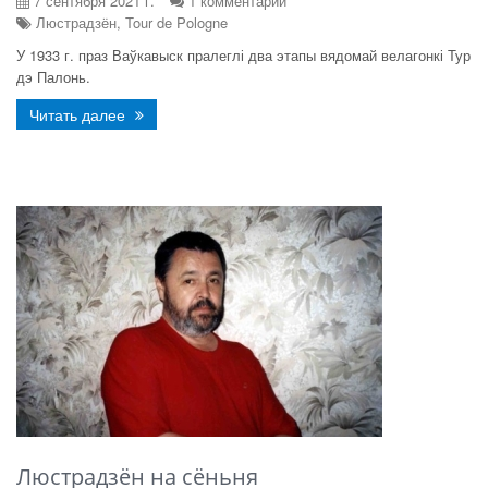
7 сентября 2021 г.
1 комментарий
Люстрадзён, Tour de Pologne
У 1933 г. праз Ваўкавыск пралеглі два этапы вядомай велагонкі Тур
дэ Палонь.
Читать далее
Люстрадзён на сёньня