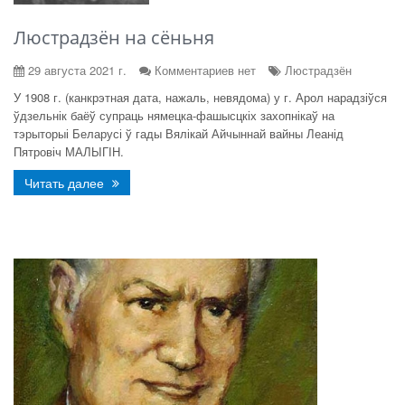
Люстрадзён на сёньня
29 августа 2021 г.
Комментариев нет
Люстрадзён
У 1908 г. (канкрэтная дата, нажаль, невядома) у г. Арол нарадзіўся
ўдзельнік баёў супраць нямецка-фашысцкіх захопнікаў на
тэрыторыі Беларусі ў гады Вялікай Айчыннай вайны Леанід
Пятровіч МАЛЫГІН.
Читать далее